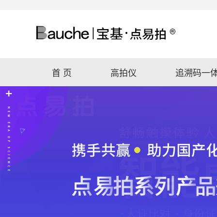
首 页
高拍仪
追溯码一