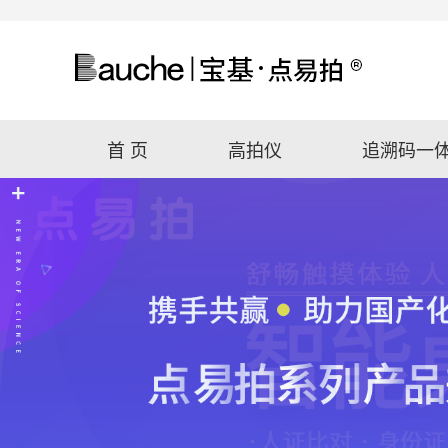
首 页
高拍仪
追溯码一