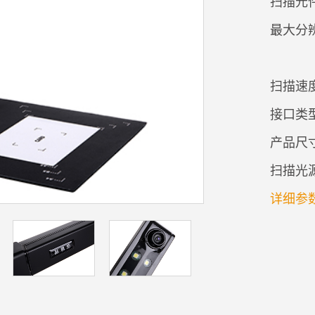
扫描元件
最大分
扫描速
接口类型
产品尺
扫描光
详细参数