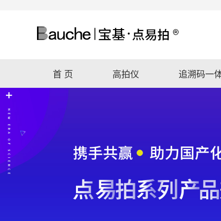
首 页
高拍仪
追溯码一