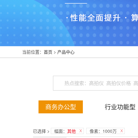
当前位置：
首页
>
产品中心
商务办公型
行业功能型
已选择 >
幅面：
其他
像素：1000万