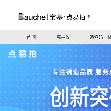
首 页
高拍仪
追溯码一