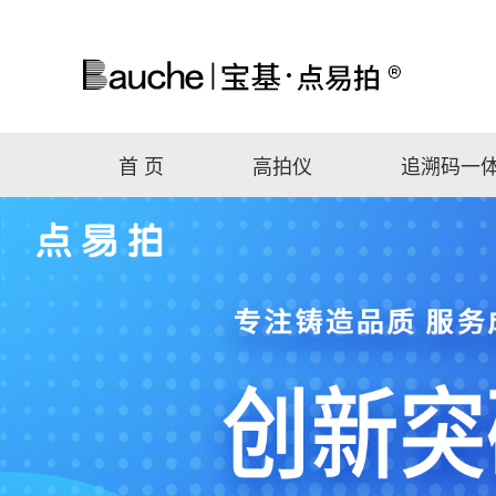
首 页
高拍仪
追溯码一