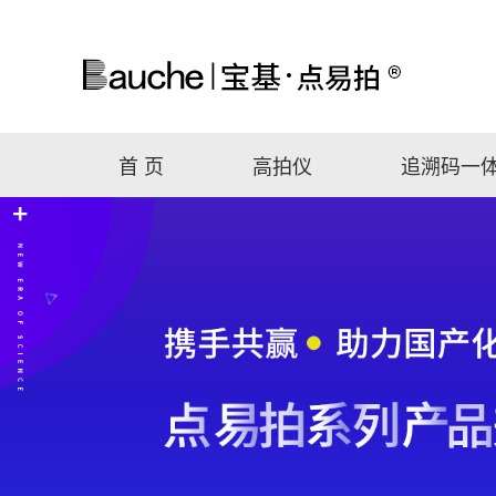
首 页
高拍仪
追溯码一