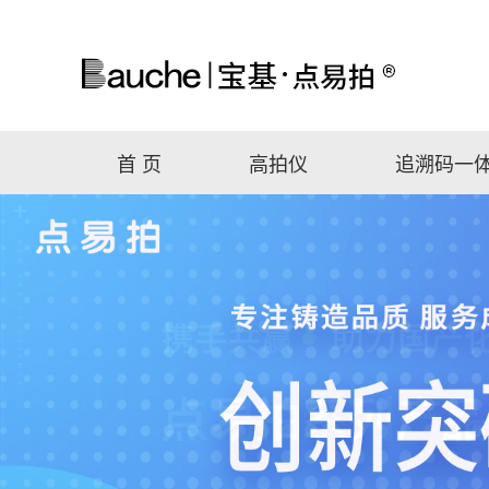
首 页
高拍仪
追溯码一