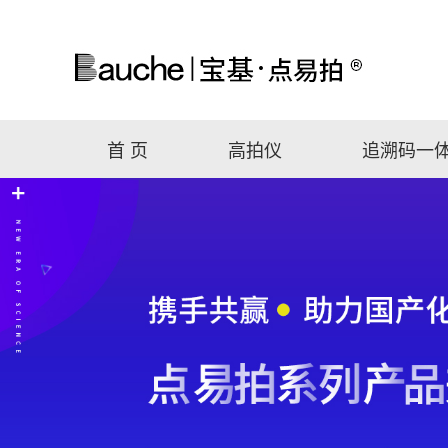
首 页
高拍仪
追溯码一