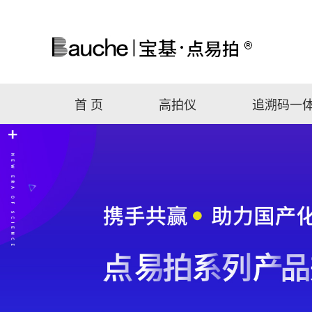
首 页
高拍仪
追溯码一