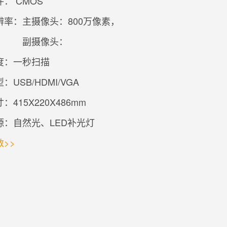
： CMOS
辨率：
主摄像头：800万像素，
副摄像头：
度：一秒扫描
：USB/HDMI/VGA
：415X220X486mm
源：自然光、LED补光灯
>>