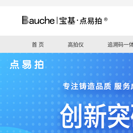
首 页
高拍仪
追溯码一