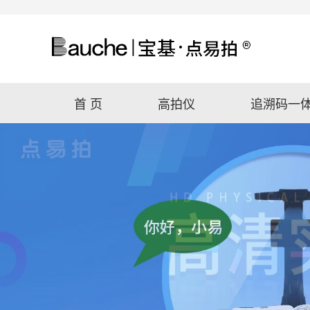
首 页
高拍仪
追溯码一