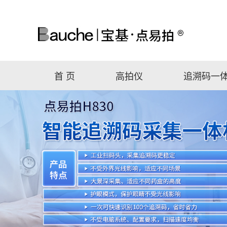
首 页
高拍仪
追溯码一