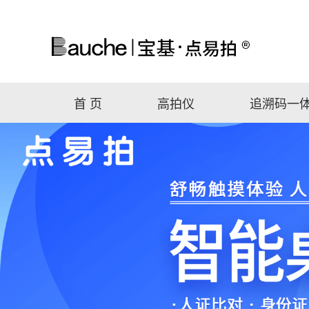
首 页
高拍仪
追溯码一