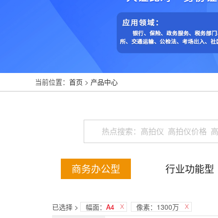
当前位置：
首页
>
产品中心
商务办公型
行业功能型
已选择 >
幅面：
A4
像素：1300万