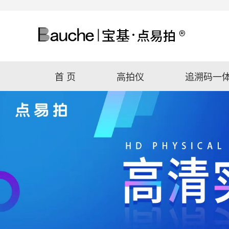
首 页
高拍仪
追溯码一