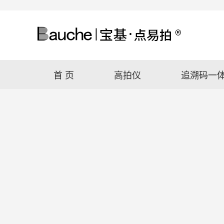
首 页
高拍仪
追溯码一