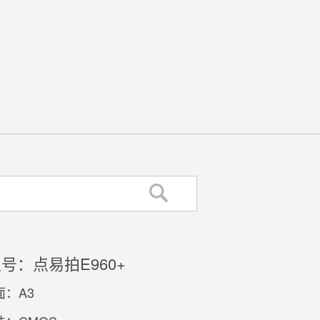
号：点易拍E960+
：A3