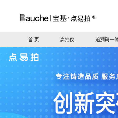
首 页
高拍仪
追溯码一